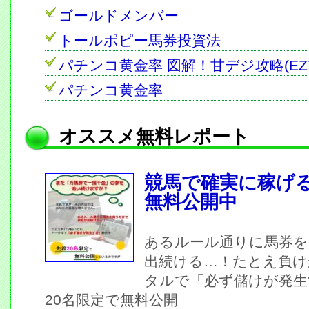
ゴールドメンバー
トールポピー馬券投資法
パチンコ黄金率 図解！甘デジ攻略(EZ7
パチンコ黄金率
オススメ無料レポート
競馬で確実に稼げ
無料公開中
あるルール通りに馬券を
出続ける…！たとえ負け
タルで「必ず儲けが発生
20名限定で無料公開