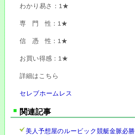
わかり易さ：1★
専 門 性：1★
信 憑 性：1★
お買い得感：1★
詳細はこちら
セレブホームレス
関連記事
美人予想屋のルービック競艇金脈必勝