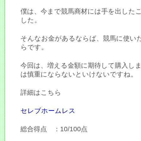
僕は、今まで競馬商材には手を出した
した。
そんなお金があるならば、競馬に使い
らです。
今回は、増える金額に期待して購入し
は慎重にならないといけないですね。
詳細はこちら
セレブホームレス
総合得点 ：10/100点