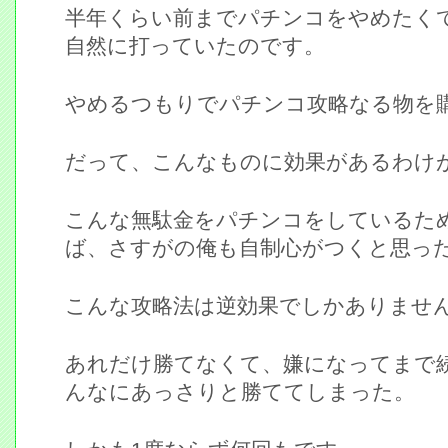
半年くらい前までパチンコをやめたく
自然に打っていたのです。
やめるつもりでパチンコ攻略なる物を
だって、こんなものに効果があるわけ
こんな無駄金をパチンコをしているた
ば、さすがの俺も自制心がつくと思っ
こんな攻略法は逆効果でしかありませ
あれだけ勝てなくて、嫌になってまで
んなにあっさりと勝ててしまった。