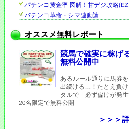
パチンコ黄金率 図解！甘デジ攻略(EZ7
パチンコ革命・シマ連動論
オススメ無料レポート
競馬で確実に稼げ
無料公開中
あるルール通りに馬券を
出続ける…！たとえ負け
タルで「必ず儲けが発生
20名限定で無料公開
＞＞＞