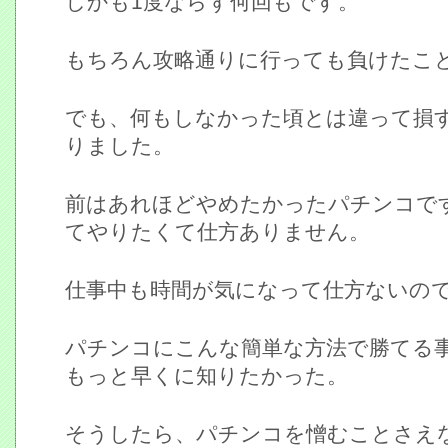
しかも1度ならず何回もです。
もちろん攻略通りに行っても負けたこ
でも、何もしなかった頃とは違って損
りました。
前はあれほどやめたかったパチンコで
てやりたくて仕方ありません。
仕事中も時間が気になって仕方ないの
パチンコにこんな簡単な方法で勝てる
もっと早くに知りたかった。
そうしたら、パチンコを憎むことさえ