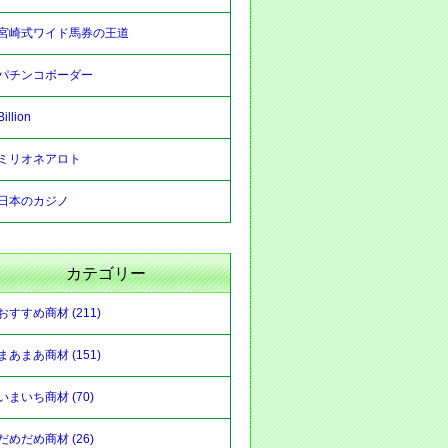
宮崎式ワイド馬券の王道
パチンコボーダー
Billion
ミリオネアロト
日本のカジノ
カテゴリー
おすすめ商材 (211)
まあまあ商材 (151)
いまいち商材 (70)
だめだめ商材 (26)