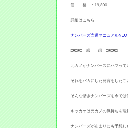
価 格 ：19,800
詳細はこちら
ナンバーズ当選マニュアルNEO
□■□■□ 感 想 □■□■□
元カノがナンバーズにハマって
それをバカにした発言をしたこ
そんな憎きナンバーズを今では
キッカケは元カノの気持ちを理
ナンバーズがあまりにも予想し