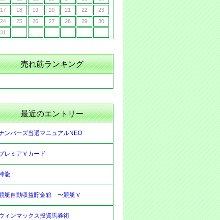
17
18
19
20
21
22
23
24
25
26
27
28
29
30
31
売れ筋ランキング
最近のエントリー
ナンバーズ当選マニュアルNEO
プレミアＶカード
神龍
競艇自動収益貯金箱 〜競艇Ｖ
ウィンマックス投資馬券術