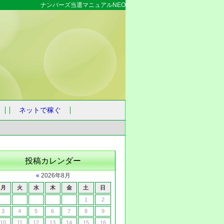
ナンバーズ当選マニュアルNEO
ネットで稼ぐ
投稿カレンダー
«
2026年8月
月
火
水
木
金
土
日
1
2
3
4
5
6
7
8
9
10
11
12
13
14
15
16