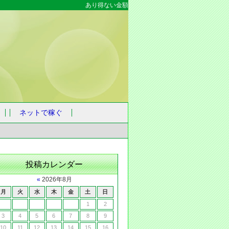
あり得ない金額
ネットで稼ぐ
投稿カレンダー
«
2026年8月
月
火
水
木
金
土
日
1
2
3
4
5
6
7
8
9
10
11
12
13
14
15
16