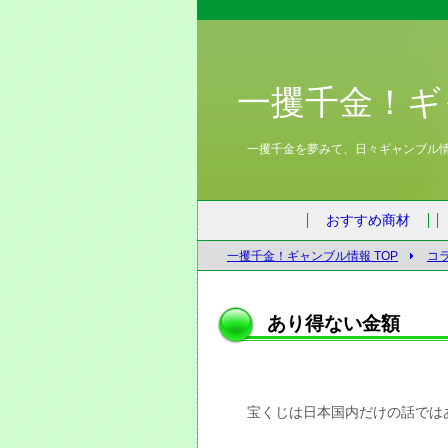
一攫千金！ギ
一攫千金を夢みて、日々ギャンブル
おすすめ商材
一攫千金！ギャンブル情報 TOP
コ
あり得ない金額
宝くじは日本国内だけの話では