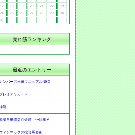
17
18
19
20
21
22
23
24
25
26
27
28
29
30
31
売れ筋ランキング
最近のエントリー
ナンバーズ当選マニュアルNEO
プレミアＶカード
神龍
競艇自動収益貯金箱 〜競艇Ｖ
ウィンマックス投資馬券術