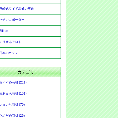
宮崎式ワイド馬券の王道
パチンコボーダー
Billion
ミリオネアロト
日本のカジノ
カテゴリー
おすすめ商材 (211)
まあまあ商材 (151)
いまいち商材 (70)
だめだめ商材 (26)