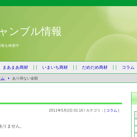
ャンブル情報
情報を検索中
まあまあ商材
いまいち商材
だめだめ商材
コラム
ラム
あり得ない金額
2011年5月2日 01:10 / カテゴリ：[
コラム
]
ありません。