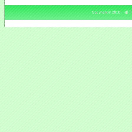
Copyright © 2010 一攫