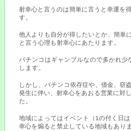
射幸心と言うのは簡単に言うと幸運を
す。
他人よりも自分が得したいとか、簡単
と言う心理も射幸心にあたります。
パチンコはギャンブルなので多かれ少
します。
しかし、パチンコ依存症や、借金、窃
発生に伴い、射幸心をあおる営業に対
た。
地域によってはイベント（1の付く日は
幸心を煽ると禁止している地域もあり