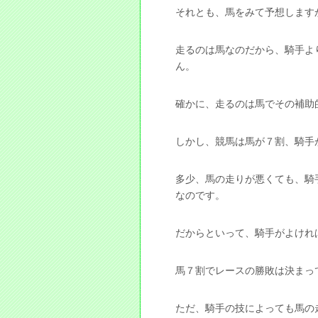
それとも、馬をみて予想します
走るのは馬なのだから、騎手よ
ん。
確かに、走るのは馬でその補助
しかし、競馬は馬が７割、騎手
多少、馬の走りが悪くても、騎
なのです。
だからといって、騎手がよけれ
馬７割でレースの勝敗は決まっ
ただ、騎手の技によっても馬の