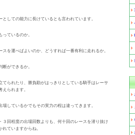
ーとしての能力に長けているとも言われています。
もっているのか。
ースを運べばよいのか、どうすれば一番有利に走れるか。
判断ができるか。
立てられたり、勝負勘がはっきりとしている騎手はレーサ
考えられます。
出場しているかでもその実力の程は違ってきます。
・３回程度の出場回数よりも、何十回のレースを潜り抜け
かれていますからね。