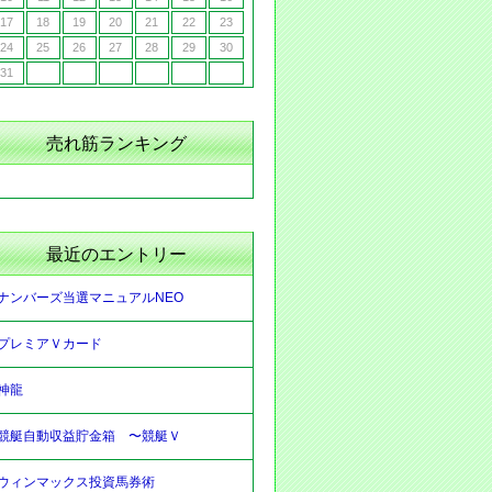
17
18
19
20
21
22
23
24
25
26
27
28
29
30
31
売れ筋ランキング
最近のエントリー
ナンバーズ当選マニュアルNEO
プレミアＶカード
神龍
競艇自動収益貯金箱 〜競艇Ｖ
ウィンマックス投資馬券術