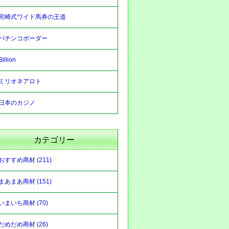
宮崎式ワイド馬券の王道
パチンコボーダー
Billion
ミリオネアロト
日本のカジノ
カテゴリー
おすすめ商材 (211)
まあまあ商材 (151)
いまいち商材 (70)
だめだめ商材 (26)