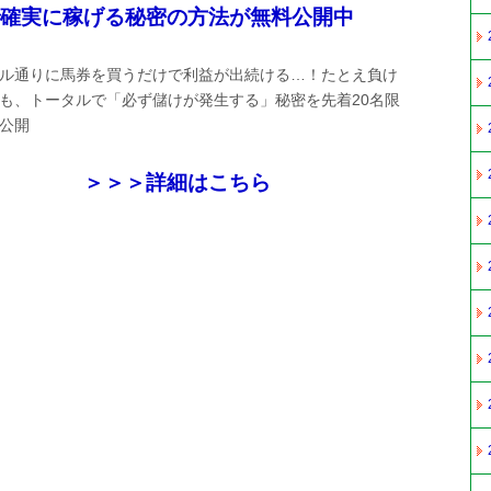
確実に稼げる秘密の方法が無料公開中
ル通りに馬券を買うだけで利益が出続ける…！たとえ負け
も、トータルで「必ず儲けが発生する」秘密を先着20名限
公開
＞＞＞詳細はこちら