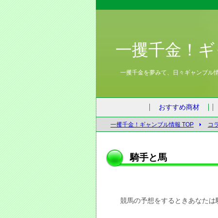
一攫千金！ギ
一攫千金を夢みて、日々ギャンブル
おすすめ商材
一攫千金！ギャンブル情報 TOP
コ
騎手と馬
競馬の予想をするときあなたは