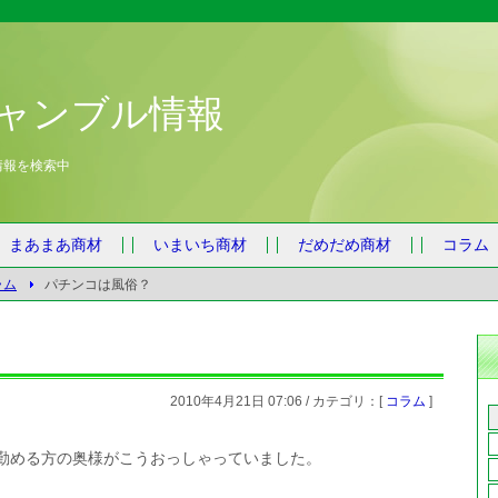
ャンブル情報
情報を検索中
まあまあ商材
いまいち商材
だめだめ商材
コラム
ラム
パチンコは風俗？
2010年4月21日 07:06 / カテゴリ：[
コラム
]
勤める方の奥様がこうおっしゃっていました。