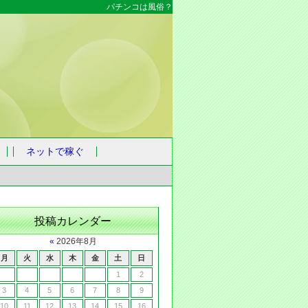
パチンコは風俗？
ネットで稼ぐ
投稿カレンダー
«
2026年8月
月
火
水
木
金
土
日
1
2
3
4
5
6
7
8
9
10
11
12
13
14
15
16