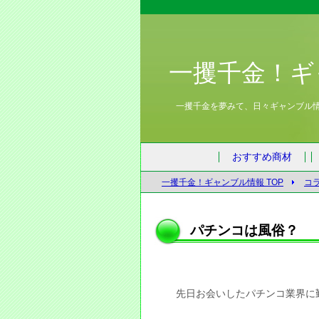
一攫千金！ギ
一攫千金を夢みて、日々ギャンブル
おすすめ商材
一攫千金！ギャンブル情報 TOP
コ
パチンコは風俗？
先日お会いしたパチンコ業界に