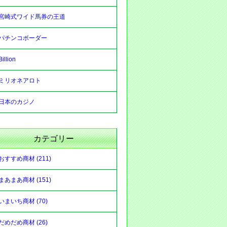
宮崎式ワイド馬券の王道
パチンコボーダー
Billion
ミリオネアロト
日本のカジノ
カテゴリー
おすすめ商材 (211)
まあまあ商材 (151)
いまいち商材 (70)
だめだめ商材 (26)