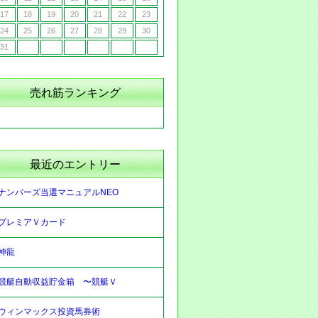
17
18
19
20
21
22
23
24
25
26
27
28
29
30
31
売れ筋ランキング
最近のエントリー
ナンバーズ当選マニュアルNEO
プレミアＶカード
神龍
競艇自動収益貯金箱 〜競艇Ｖ
ウィンマックス投資馬券術