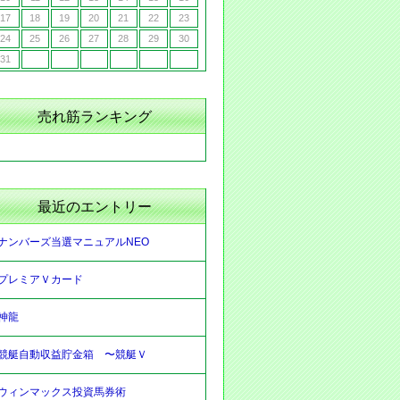
17
18
19
20
21
22
23
24
25
26
27
28
29
30
31
売れ筋ランキング
最近のエントリー
ナンバーズ当選マニュアルNEO
プレミアＶカード
神龍
競艇自動収益貯金箱 〜競艇Ｖ
ウィンマックス投資馬券術