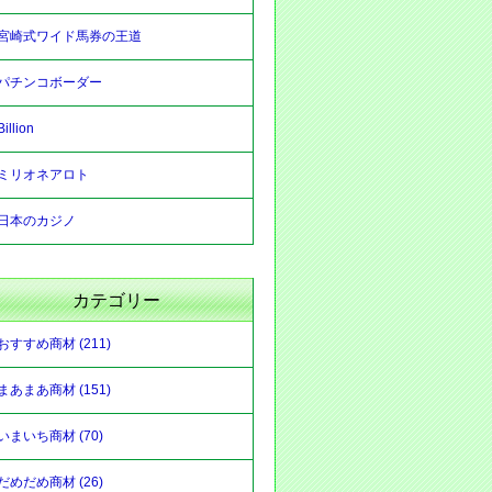
宮崎式ワイド馬券の王道
パチンコボーダー
Billion
ミリオネアロト
日本のカジノ
カテゴリー
おすすめ商材 (211)
まあまあ商材 (151)
いまいち商材 (70)
だめだめ商材 (26)