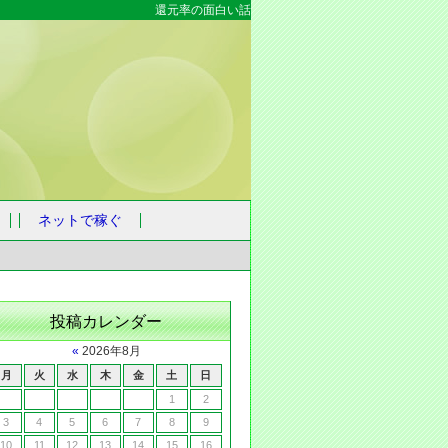
還元率の面白い話
ネットで稼ぐ
投稿カレンダー
«
2026年8月
月
火
水
木
金
土
日
1
2
3
4
5
6
7
8
9
10
11
12
13
14
15
16