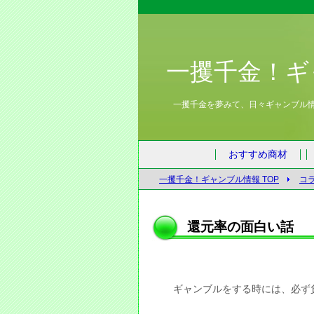
一攫千金！ギ
一攫千金を夢みて、日々ギャンブル
おすすめ商材
一攫千金！ギャンブル情報 TOP
コ
還元率の面白い話
ギャンブルをする時には、必ず