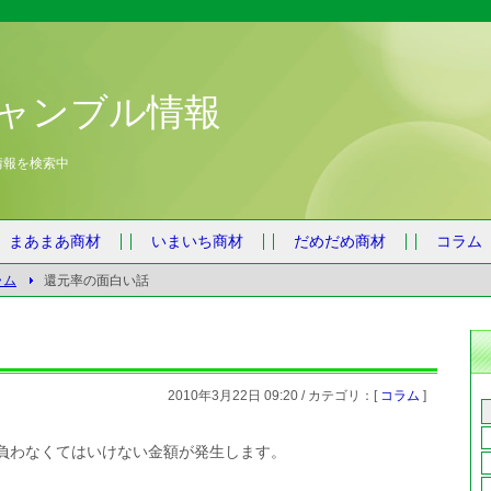
ャンブル情報
情報を検索中
まあまあ商材
いまいち商材
だめだめ商材
コラム
ラム
還元率の面白い話
2010年3月22日 09:20 / カテゴリ：[
コラム
]
負わなくてはいけない金額が発生します。