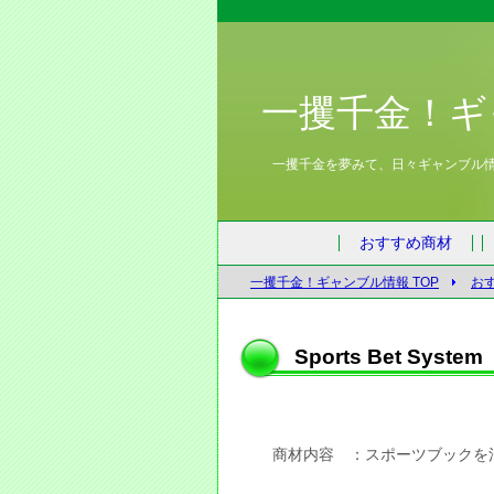
一攫千金！ギ
一攫千金を夢みて、日々ギャンブル
おすすめ商材
一攫千金！ギャンブル情報 TOP
お
Sports Bet System
商材内容 ：スポーツブックを