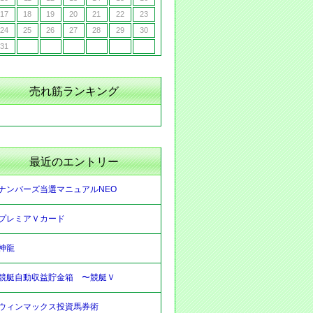
17
18
19
20
21
22
23
24
25
26
27
28
29
30
31
売れ筋ランキング
最近のエントリー
ナンバーズ当選マニュアルNEO
プレミアＶカード
神龍
競艇自動収益貯金箱 〜競艇Ｖ
ウィンマックス投資馬券術