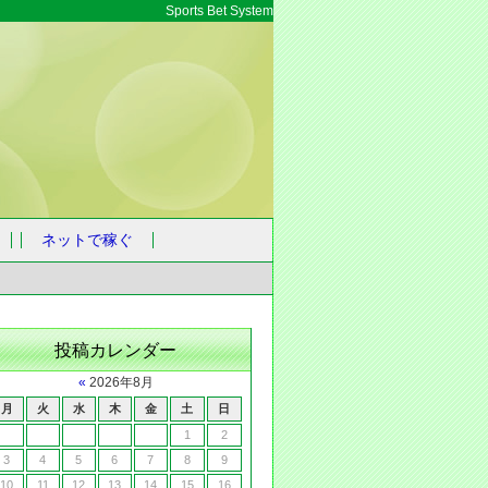
Sports Bet System
ネットで稼ぐ
投稿カレンダー
«
2026年8月
月
火
水
木
金
土
日
1
2
3
4
5
6
7
8
9
10
11
12
13
14
15
16