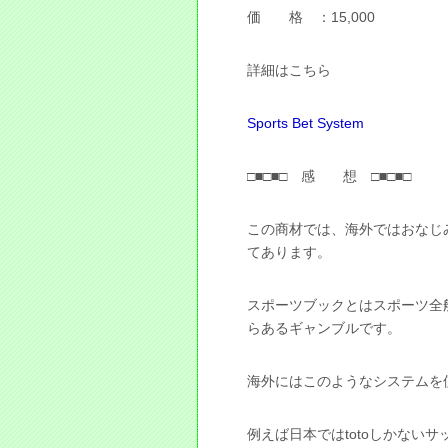
価 格 ：15,000
詳細はこちら
Sports Bet System
□■□■□ 感 想 □■□■□
この商材では、海外ではおなじ
てあります。
スポーツブックとはスポーツ全
らあるギャンブルです。
海外にはこのようなシステムを
例えば日本ではtotoしかない