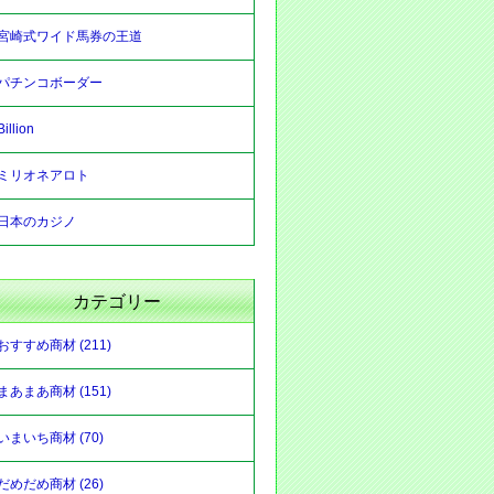
宮崎式ワイド馬券の王道
パチンコボーダー
Billion
ミリオネアロト
日本のカジノ
カテゴリー
おすすめ商材 (211)
まあまあ商材 (151)
いまいち商材 (70)
だめだめ商材 (26)