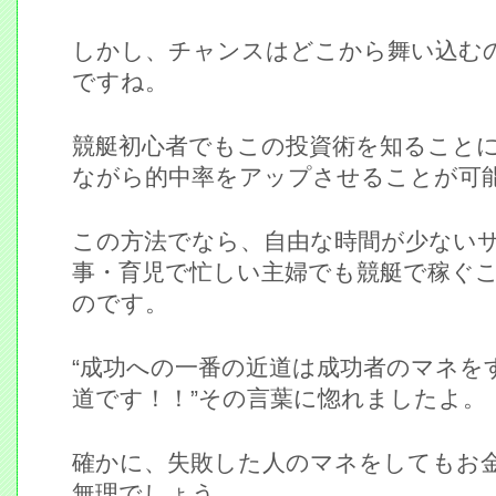
しかし、チャンスはどこから舞い込む
ですね。
競艇初心者でもこの投資術を知ること
ながら的中率をアップさせることが可
この方法でなら、自由な時間が少ない
事・育児で忙しい主婦でも競艇で稼ぐ
のです。
“成功への一番の近道は成功者のマネを
道です！！”その言葉に惚れましたよ。
確かに、失敗した人のマネをしてもお
無理でしょう。