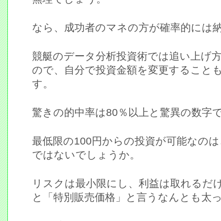
なら、成功者のマネの方が確率的には
競艇のデータ分析投資術では追い上げ
ので、自分で投資金額を変更すること
す。
驚きの的中率は80％以上と驚異の数字
最低限の100円からの投資が可能なの
ではないでしょうか。
リスクは最小限にし、利益は取れるだ
と「特別販売価格」と言うなんとも太