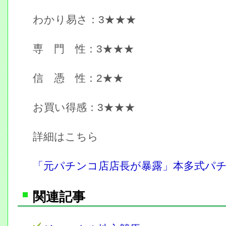
わかり易さ：3★★★
専 門 性：3★★★
信 憑 性：2★★
お買い得感：3★★★
詳細はこちら
「元パチンコ店店長が暴露」本多式パ
関連記事