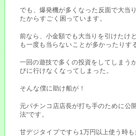
でも、爆発機が多くなった反面で大当
たからすごく困っています。
前なら、小金額でも大当りを引けたけど
も一度も当らないことが多かったりす
一回の遊技で多くの投資をしてしまう
びに行けなくなってしまった。
そんな僕に助け船が！
元パチンコ店店長が打ち手のために公開
法”です。
甘デジタイプですら1万円以上使う時も