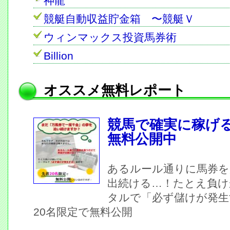
神龍
競艇自動収益貯金箱 〜競艇Ｖ
ウィンマックス投資馬券術
Billion
オススメ無料レポート
競馬で確実に稼げ
無料公開中
あるルール通りに馬券を
出続ける…！たとえ負け
タルで「必ず儲けが発生
20名限定で無料公開