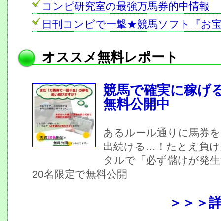
コンピ研究室の最強万馬券的中情報
日刊コンピで一撃★競馬ソフト『お
オススメ無料レポート
競馬で確実に稼げ
無料公開中
あるルール通りに馬券を
出続ける…！たとえ負け
タルで「必ず儲けが発生
20名限定で無料公開
＞＞＞