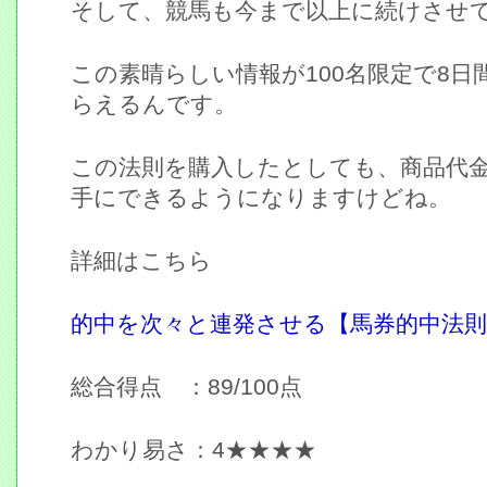
そして、競馬も今まで以上に続けさせ
この素晴らしい情報が100名限定で8日
らえるんです。
この法則を購入したとしても、商品代
手にできるようになりますけどね。
詳細はこちら
的中を次々と連発させる【馬券的中法則
総合得点 ：89/100点
わかり易さ：4★★★★