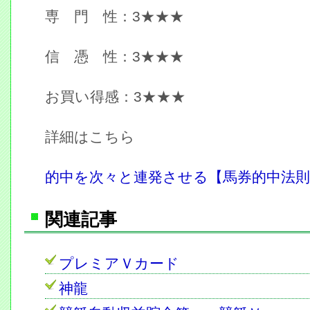
専 門 性：3★★★
信 憑 性：3★★★
お買い得感：3★★★
詳細はこちら
的中を次々と連発させる【馬券的中法則
関連記事
プレミアＶカード
神龍