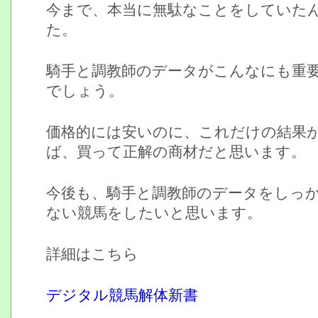
今まで、本当に無駄なことをしていた
た。
騎手と調教師のデータがこんなにも重
でしょう。
価格的には安いのに、これだけの結果
ば、買って正解の商材だと思います。
今後も、騎手と調教師のデータをしっ
ない競馬をしたいと思います。
詳細はこちら
デジタル競馬解体新書