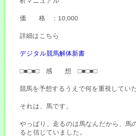
析マニュアル
価 格 ：10,000
詳細はこちら
デジタル競馬解体新書
□■□■□ 感 想 □■□■□
競馬を予想するうえで何を重視してい
それは、馬です。
やっぱり、走るのは馬なんだから、馬
ると信じていました。