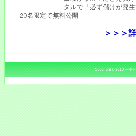
タルで「必ず儲けが発生
20名限定で無料公開
＞＞＞
Copyright © 2010 一攫