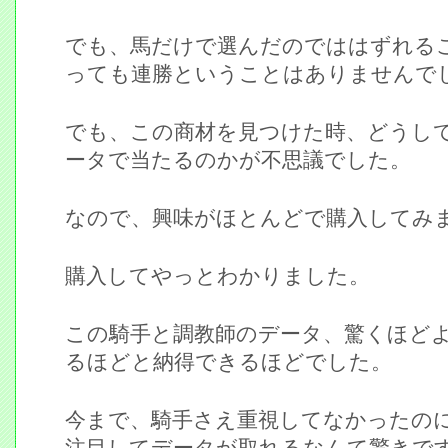
でも、馬だけで選んだのでははずれる
っても連勝ということはありませんで
でも、この商材を見つけた時、どうし
ータで当たるのかが不思議でした。
なので、興味がほとんどで購入してみ
購入してやっとわかりました。
この騎手と調教師のデータ、驚くほど
るほどと納得できるほどでした。
今まで、騎手さえ重視してなかったの