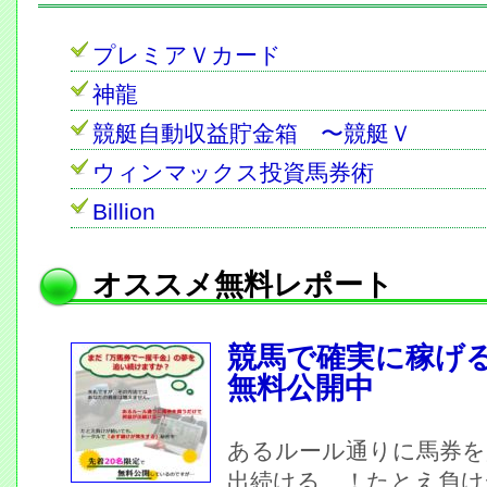
プレミアＶカード
神龍
競艇自動収益貯金箱 〜競艇Ｖ
ウィンマックス投資馬券術
Billion
オススメ無料レポート
競馬で確実に稼げ
無料公開中
あるルール通りに馬券を
出続ける…！たとえ負け