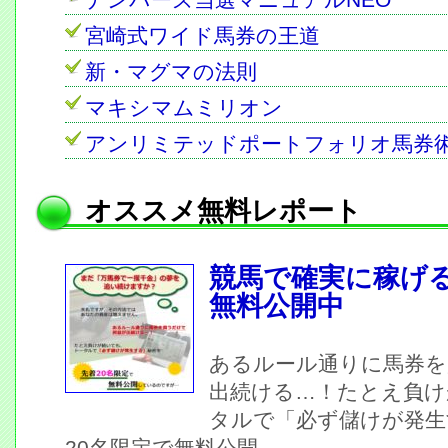
ナンバーズ当選マニュアルNEO
宮崎式ワイド馬券の王道
新・マグマの法則
マキシマムミリオン
アンリミテッドポートフォリオ馬券
オススメ無料レポート
競馬で確実に稼げ
無料公開中
あるルール通りに馬券を
出続ける…！たとえ負け
タルで「必ず儲けが発生