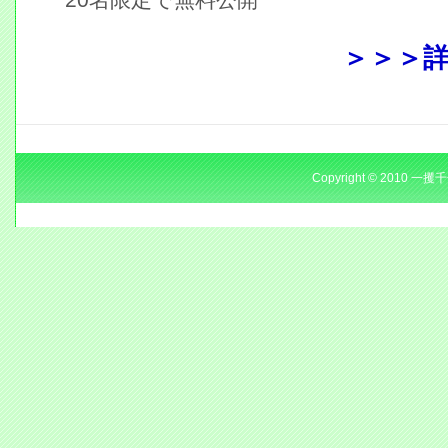
20名限定で無料公開
＞＞＞
Copyright © 2010 一攫