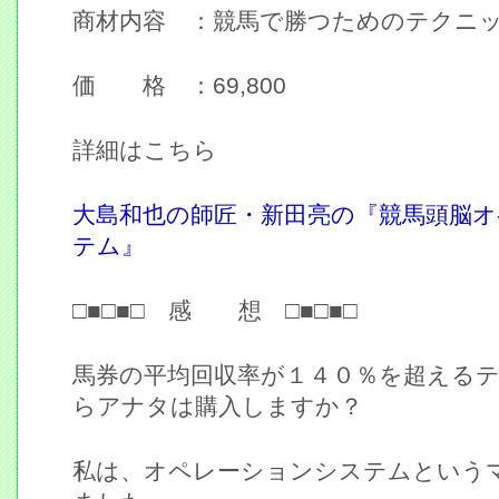
商材内容 ：競馬で勝つためのテクニ
価 格 ：69,800
詳細はこちら
大島和也の師匠・新田亮の『競馬頭脳
テム』
□■□■□ 感 想 □■□■□
馬券の平均回収率が１４０％を超える
らアナタは購入しますか？
私は、オペレーションシステムという