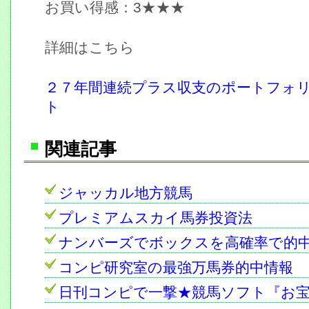
お買い得感：3★★★
詳細はこちら
２７年間連続プラス収支のポートフォ
ト
関連記事
ジャッカル地方競馬
プレミアムスカイ馬券投資法
ナンバーズでボックスを高確率で的
コンピ研究室の最強万馬券的中情報
日刊コンピで一撃★競馬ソフト『お