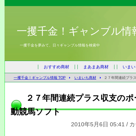
一攫千金！ギャンブル情
一攫千金を夢みて、日々ギャンブル情報を検索中
おすすめ商材
まあまあ商材
いまい
一攫千金！ギャンブル情報 TOP
いまいち商材
２７年間連続プラ
２７年間連続プラス収支のポ
動競馬ソフト
2010年5月6日 05:41 /