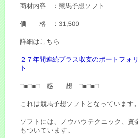
商材内容 ：競馬予想ソフト
価 格 ：31,500
詳細はこちら
２７年間連続プラス収支のポートフォ
ト
□■□■□ 感 想 □■□■□
これは競馬予想ソフトとなっています
ソフトには、ノウハウテクニック、資
もついています。