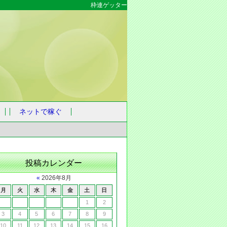
枠連ゲッター
ネットで稼ぐ
投稿カレンダー
«
2026年8月
月
火
水
木
金
土
日
1
2
3
4
5
6
7
8
9
10
11
12
13
14
15
16