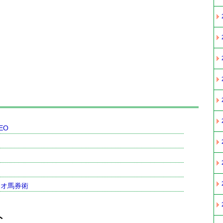
EO
リオ馬券術
ト