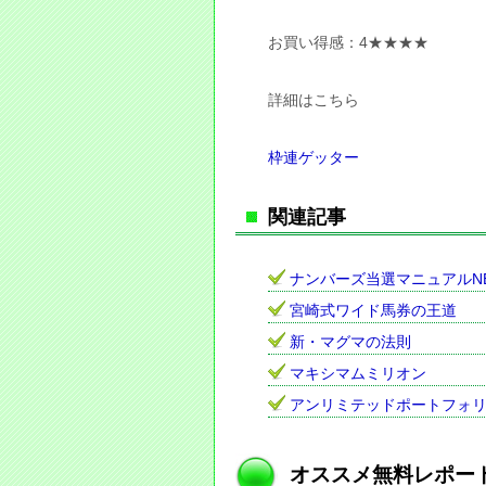
お買い得感：4★★★★
詳細はこちら
枠連ゲッター
関連記事
ナンバーズ当選マニュアルN
宮崎式ワイド馬券の王道
新・マグマの法則
マキシマムミリオン
アンリミテッドポートフォ
オススメ無料レポー