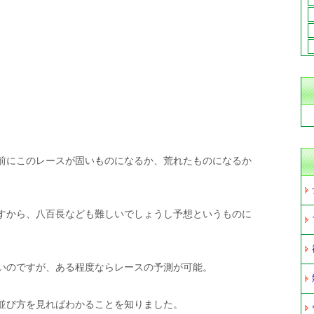
前にこのレースが固いものになるか、荒れたものになるか
すから、八百長なども難しいでしょうし予想というものに
いのですが、ある程度ならレースの予測が可能。
並び方を見ればわかることを知りました。