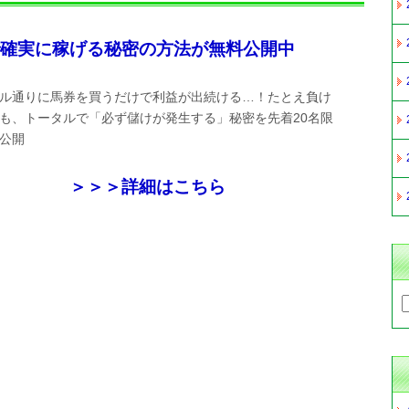
確実に稼げる秘密の方法が無料公開中
ル通りに馬券を買うだけで利益が出続ける…！たとえ負け
も、トータルで「必ず儲けが発生する」秘密を先着20名限
公開
＞＞＞詳細はこちら