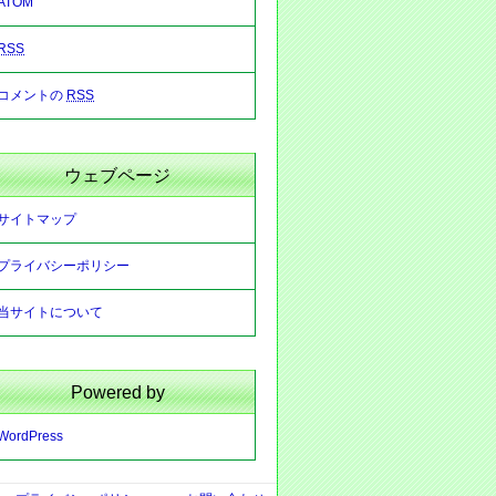
ATOM
RSS
コメントの
RSS
ウェブページ
サイトマップ
プライバシーポリシー
当サイトについて
Powered by
WordPress