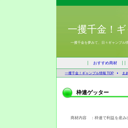
一攫千金！ギ
一攫千金を夢みて、日々ギャンブル
おすすめ商材
一攫千金！ギャンブル情報 TOP
ま
枠連ゲッター
商材内容 ：枠連で利益を産み