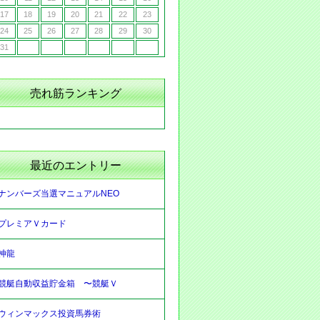
17
18
19
20
21
22
23
24
25
26
27
28
29
30
31
売れ筋ランキング
最近のエントリー
ナンバーズ当選マニュアルNEO
プレミアＶカード
神龍
競艇自動収益貯金箱 〜競艇Ｖ
ウィンマックス投資馬券術