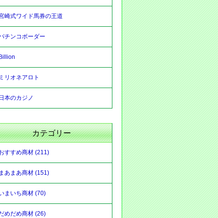
宮崎式ワイド馬券の王道
パチンコボーダー
Billion
ミリオネアロト
日本のカジノ
カテゴリー
おすすめ商材 (211)
まあまあ商材 (151)
いまいち商材 (70)
だめだめ商材 (26)